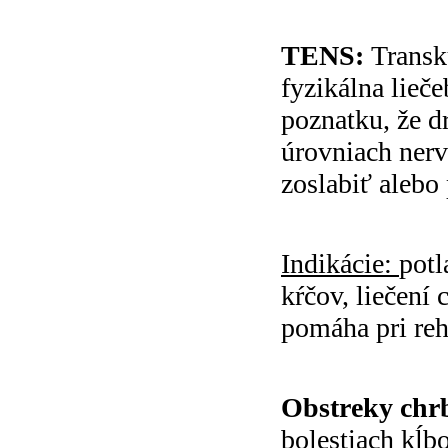
TENS:
Transk
fyzikálna lieč
poznatku, že d
úrovniach ner
zoslabiť alebo 
Indikácie:
potl
kŕčov, liečení
pomáha pri reha
Obstreky chrb
bolestiach kĺb