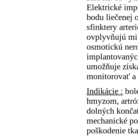
Elektrické imp
bodu liečenej 
sfinktery arter
ovplyvňujú mik
osmotickú ner
implantovanýc
umožňuje získa
monitorovať a 
Indikácie :
bol
hmyzom, artróz
dolných konča
mechanické poš
poškodenie tkan