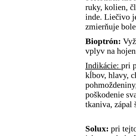
ruky, kolien, č
inde. Liečivo 
zmierňuje bole
Bioptrón:
Vyža
vplyv na hojen
Indikácie:
pri 
kĺbov, hlavy, 
pohmoždeniny,
poškodenie sva
tkaniva, zápal 
Solux:
pri tejt