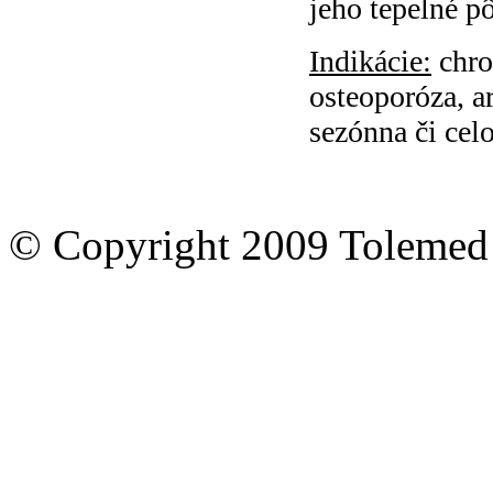
jeho tepelné p
Indikácie:
chro
osteoporóza, ar
sezónna či cel
© Copyright 2009 Tolemed s