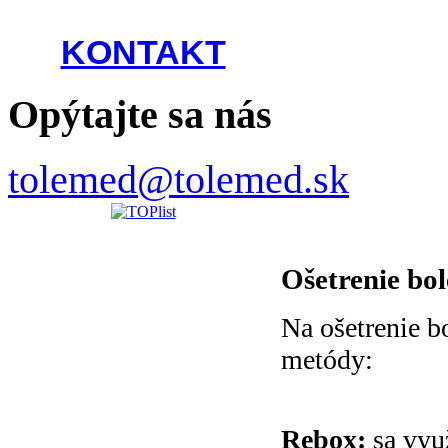
KONTAKT
Opýtajte sa nás
tolemed@tolemed.sk
Ošetrenie bol
Na ošetrenie b
metódy:
Rebox:
sa v
yu