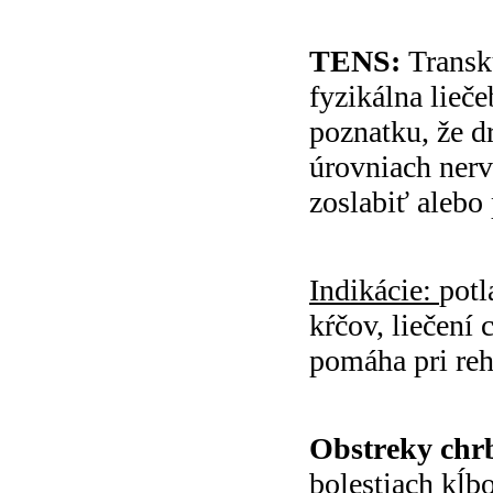
TENS:
Transk
fyzikálna lieč
poznatku, že d
úrovniach ner
zoslabiť alebo 
Indikácie:
potl
kŕčov, liečení
pomáha pri reha
Obstreky chrb
bolestiach kĺb