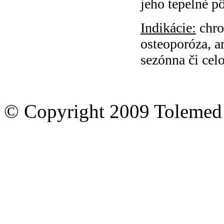
jeho tepelné p
Indikácie:
chro
osteoporóza, ar
sezónna či cel
© Copyright 2009 Tolemed s