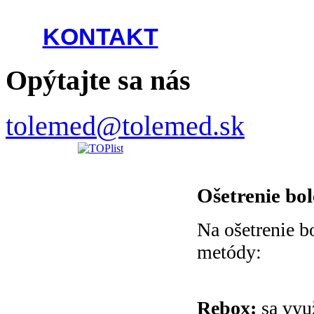
KONTAKT
Opýtajte sa nás
tolemed@tolemed.sk
Ošetrenie bol
Na ošetrenie b
metódy:
Rebox:
sa v
yu