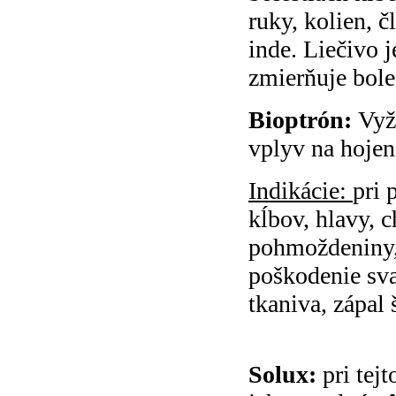
ruky, kolien, č
inde. Liečivo 
zmierňuje bole
Bioptrón:
Vyža
vplyv na hojen
Indikácie:
pri 
kĺbov, hlavy, 
pohmoždeniny,
poškodenie sva
tkaniva, zápal 
Solux:
pri tejt